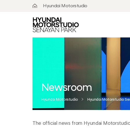
Hyundai Motorstudio
What is
Hyundai
Motorstudio?
Goyang
Seoul
Hanam
Busan
Newsroom
Beijing
Hyundai Motorstudio
Hyundai Motorstudio Se
Moscow
The official news from Hyundai Motorstudio S
Senayan