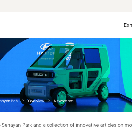
Exh
Med
Wall
Mobi
Ga
Zon
nayan Park
Overview
Newsroom
enayan Park and a collection of innovative articles on mobi