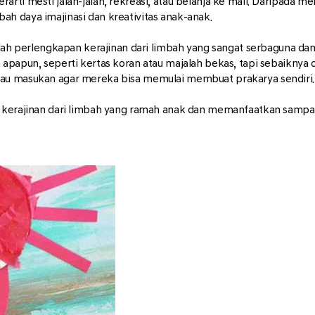
rti mesti jalan-jalan, rekreasi, atau belanja ke mall. Daripada m
h daya imajinasi dan kreativitas anak-anak.
lah perlengkapan kerajinan dari limbah yang sangat serbaguna dan 
 apapun, seperti kertas koran atau majalah bekas, tapi sebaikny
tau masukan agar mereka bisa memulai membuat prakarya sendiri.
i kerajinan dari limbah yang ramah anak dan memanfaatkan sampah