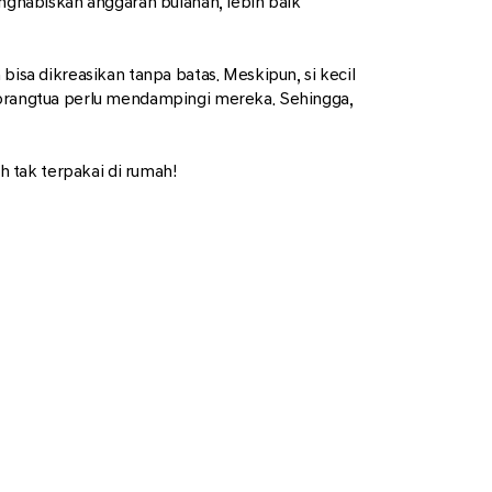
enghabiskan anggaran bulanan, lebih baik
bisa dikreasikan tanpa batas. Meskipun, si kecil
a orangtua perlu mendampingi mereka. Sehingga,
 tak terpakai di rumah!