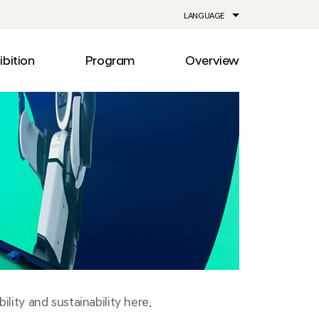
LANGUAGE
ibition
Program
Overview
ia
Drive
Notice
Out
Events
lity
Newsroom
me
Information
e
Facilities
Direction
lity and sustainability here.