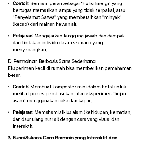
Contoh:
Bermain peran sebagai "Polisi Energi" yang
bertugas mematikan lampu yang tidak terpakai, atau
"Penyelamat Satwa" yang membersihkan "minyak"
(kecap) dari mainan hewan air.
Pelajaran:
Mengajarkan tanggung jawab dan dampak
dari tindakan individu dalam skenario yang
menyenangkan.
D. Permainan Berbasis Sains Sederhana
Eksperimen kecil di rumah bisa memberikan pemahaman
besar.
Contoh:
Membuat komposter mini dalam botol untuk
melihat proses pembusukan, atau eksperimen "hujan
asam" menggunakan cuka dan kapur.
Pelajaran:
Memahami siklus alam (kehidupan, kematian,
dan daur ulang nutrisi) dengan cara yang visual dan
interaktif.
3. Kunci Sukses: Cara Bermain yang Interaktif dan