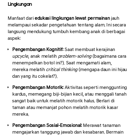
Lingkungan
Manfaat dari
edukasi lingkungan lewat permainan
jauh
melampaui sekadar pengetahuan tentang alam. Ini secara
langsung mendukung tumbuh kembang anak di berbagai
aspek:
Pengembangan Kognitif:
Saat membuat kerajinan
upcycle
, anak melatih
problem-solving
(bagaimana cara
menempelkan botol ini?). Saat mengamati alam,
mereka melatih
critical thinking
(mengapa daun ini hijau
dan yang itu cokelat?).
Pengembangan Motorik:
Aktivitas seperti menggunting
kardus, memegang biji-bijian kecil, atau menggali tanah
sangat baik untuk melatih motorik halus. Berlari di
taman atau memanjat pohon melatih motorik kasar
mereka.
Pengembangan Sosial-Emosional:
Merawat tanaman
mengajarkan tanggung jawab dan kesabaran. Bermain