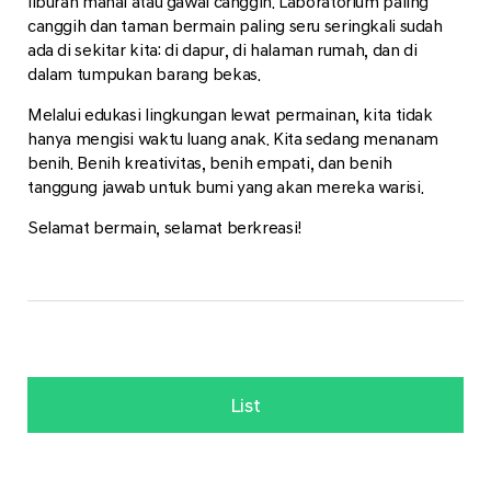
liburan mahal atau gawai canggih. Laboratorium paling
canggih dan taman bermain paling seru seringkali sudah
ada di sekitar kita: di dapur, di halaman rumah, dan di
dalam tumpukan barang bekas.
Melalui edukasi lingkungan lewat permainan, kita tidak
hanya mengisi waktu luang anak. Kita sedang menanam
benih. Benih kreativitas, benih empati, dan benih
tanggung jawab untuk bumi yang akan mereka warisi.
Selamat bermain, selamat berkreasi!
List