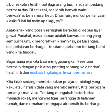
Libur sekolah telah tiba! Bagi orang tua, ini adalah pedang
bermata dua. Di satu sisi, ada lebih banyak waktu
berkualitas bersama si kecil. Di sisi lain, muncul pertanyaan
klasik: "Hari ini main apa lagi, ya?"
Anak-anak yang bosan seringkali berakhir di depan layar
gawai. Padahal, masa liburan adalah kanvas kosong yang
sempurna untuk menorehkan kreativitas, petualangan,
dan pelajaran berharga—terutama pelajaran tentang bumi
yang kita tinggali.
Bagaimana jika kita bisa menggabungkan keseruan
bermain dengan pelajaran penting tentang kelestarian?
Inilah inti dari
edukasi lingkungan lewat permainan
.
Kita tidak sedang membicarakan pelajaran biologi yang
kaku atau hafalan data yang membosankan. Kita berbicara
tentang kreativitas. Tentang mengubah botol bekas
menjadi roket, menginvestigasi serangga di halaman
rumah, dan memahami mengapa air bersih itu berharga.