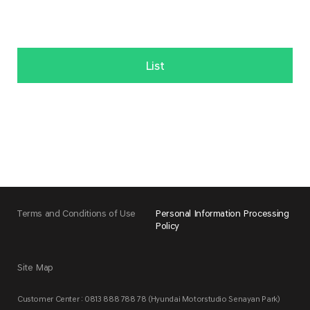
List
Terms and Conditions of Use
Personal Information Processing
Policy
Site Map
Customer Center : 0813 888 788 78 (Hyundai Motorstudio Senayan Park)