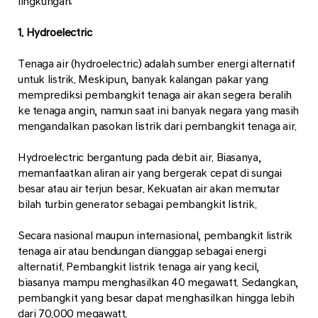
lingkungan:
1. Hydroelectric
Tenaga air (hydroelectric) adalah sumber energi alternatif
untuk listrik. Meskipun, banyak kalangan pakar yang
memprediksi pembangkit tenaga air akan segera beralih
ke tenaga angin, namun saat ini banyak negara yang masih
mengandalkan pasokan listrik dari pembangkit tenaga air.
Hydroelectric bergantung pada debit air. Biasanya,
memanfaatkan aliran air yang bergerak cepat di sungai
besar atau air terjun besar. Kekuatan air akan memutar
bilah turbin generator sebagai pembangkit listrik.
Secara nasional maupun internasional, pembangkit listrik
tenaga air atau bendungan dianggap sebagai energi
alternatif. Pembangkit listrik tenaga air yang kecil,
biasanya mampu menghasilkan 40 megawatt. Sedangkan,
pembangkit yang besar dapat menghasilkan hingga lebih
dari 70.000 megawatt.