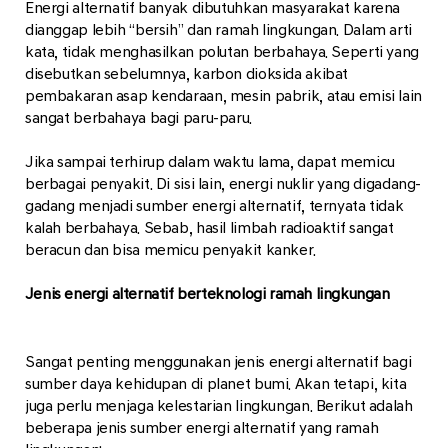
Energi alternatif banyak dibutuhkan masyarakat karena
dianggap lebih “bersih” dan ramah lingkungan. Dalam arti
kata, tidak menghasilkan polutan berbahaya. Seperti yang
disebutkan sebelumnya, karbon dioksida akibat
pembakaran asap kendaraan, mesin pabrik, atau emisi lain
sangat berbahaya bagi paru-paru.
Jika sampai terhirup dalam waktu lama, dapat memicu
berbagai penyakit. Di sisi lain, energi nuklir yang digadang-
gadang menjadi sumber energi alternatif, ternyata tidak
kalah berbahaya. Sebab, hasil limbah radioaktif sangat
beracun dan bisa memicu penyakit kanker.
Jenis energi alternatif berteknologi ramah lingkungan
Sangat penting menggunakan jenis energi alternatif bagi
sumber daya kehidupan di planet bumi. Akan tetapi, kita
juga perlu menjaga kelestarian lingkungan. Berikut adalah
beberapa jenis sumber energi alternatif yang ramah