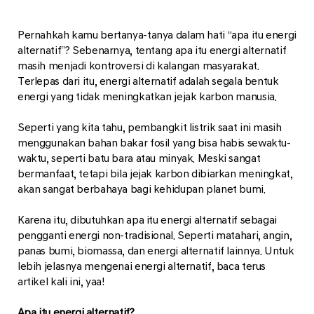
Pernahkah kamu bertanya-tanya dalam hati “apa itu energi
alternatif”? Sebenarnya, tentang apa itu energi alternatif
masih menjadi kontroversi di kalangan masyarakat.
Terlepas dari itu, energi alternatif adalah segala bentuk
energi yang tidak meningkatkan jejak karbon manusia.
Seperti yang kita tahu, pembangkit listrik saat ini masih
menggunakan bahan bakar fosil yang bisa habis sewaktu-
waktu, seperti batu bara atau minyak. Meski sangat
bermanfaat, tetapi bila jejak karbon dibiarkan meningkat,
akan sangat berbahaya bagi kehidupan planet bumi.
Karena itu, dibutuhkan apa itu energi alternatif sebagai
pengganti energi non-tradisional. Seperti matahari, angin,
panas bumi, biomassa, dan energi alternatif lainnya. Untuk
lebih jelasnya mengenai energi alternatif, baca terus
artikel kali ini, yaa!
Apa itu energi alternatif?