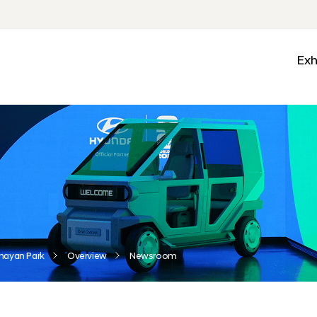
Exh
Med
Wall
Mobi
Ga
Zon
nayan Park
Overview
Newsroom