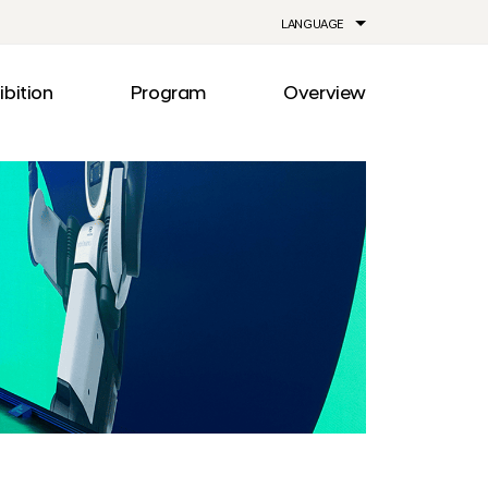
LANGUAGE
ibition
Program
Overview
ia
Drive
Notice
Out
Events
lity
Newsroom
me
Information
e
Facilities
Direction