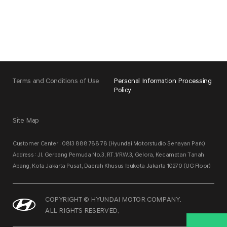
Terms and Conditions of Use
Personal Information Processing
Policy
Site Map
Customer Center : 0813 888 788 78 (Hyundai Motorstudio Senayan Park)
Address : Jl. Gerbang Pemuda No.3, RT.1/RW.3, Gelora, Kecamatan Tanah
Abang, Kota Jakarta Pusat, Daerah Khusus Ibukota Jakarta 10270 (UG Floor)
COPYRIGHT © HYUNDAI MOTOR COMPANY.
ALL RIGHTS RESERVED.