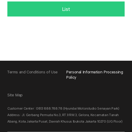
List
Terms and Conditions of Use
Personal Information Processing
Policy
Site Map
Customer Center : 0813 888 788 78 (Hyundai Motorstudio Senayan Park)
Address : Jl. Gerbang Pemuda No.3, RT.1/RW.3, Gelora, Kecamatan Tanah
Abang, Kota Jakarta Pusat, Daerah Khusus Ibukota Jakarta 10270 (UG Floor)