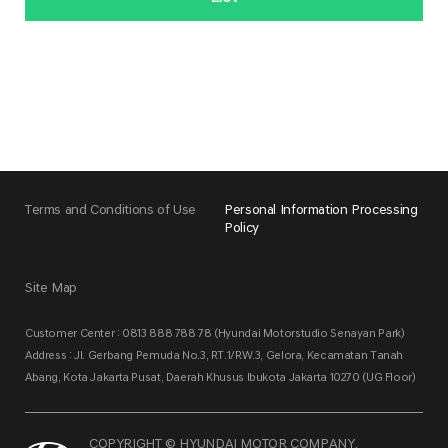
Terms and Conditions of Use
Personal Information Processing
Policy
Site Map
Customer Center : 0813 888 788 78 (Hyundai Motorstudio Senayan Park)
Address : Jl. Gerbang Pemuda No.3, RT.1/RW.3, Gelora, Kecamatan Tanah
Abang, Kota Jakarta Pusat, Daerah Khusus Ibukota Jakarta 10270 (UG Floor)
COPYRIGHT © HYUNDAI MOTOR COMPANY.