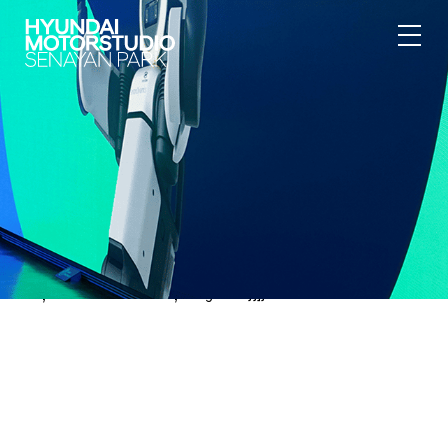
{"@context":"https:\/\/schema.org","@type":"BreadcrumbList","itemL
[{"@type":"ListItem","position":1,"item":
{"@id":"https:\/\/hyundai.motorstudio.co.id\/id\/senayan-
park\/article\/inspirasi-kerajinan-unik-dari-plastik-
bekas","name":"Hyundai Motorstudio","image":null}},
{"@type":"ListItem","position":2,"item":
{"@id":"https:\/\/hyundai.motorstudio.co.id\/id\/senayan-
park","name":"Hyundai Motorstudio Senayan Park","image":null}},
{"@type":"ListItem","position":3,"item":
{"@id":"https:\/\/hyundai.motorstudio.co.id\/id\/senayan-
park\/article\/inspirasi-kerajinan-unik-dari-plastik-
bekas","name":"Overview","image":null}},
{"@type":"ListItem","position":4,"item":
{"@id":"https:\/\/hyundai.motorstudio.co.id\/id\/senayan-
park\/article\/inspirasi-kerajinan-unik-dari-plastik-
bekas","name":"Newsroom","image":null}}]}