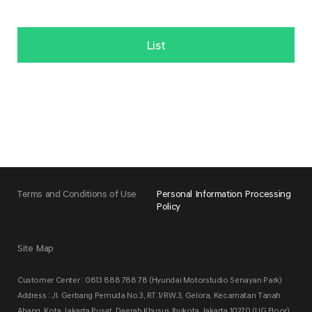
List
Terms and Conditions of Use
Personal Information Processing
Policy
Site Map
Customer Center : 0813 888 788 78 (Hyundai Motorstudio Senayan Park)
Address : Jl. Gerbang Pemuda No.3, RT.1/RW.3, Gelora, Kecamatan Tanah
Abang, Kota Jakarta Pusat, Daerah Khusus Ibukota Jakarta 10270 (UG Floor)