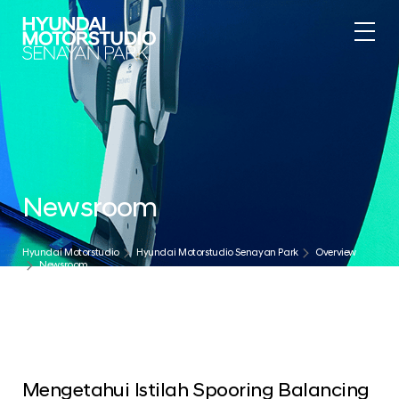
.
Newsroom
Hyundai Motorstudio
Hyundai Motorstudio Senayan Park
Overview
Newsroom
Mengetahui Istilah Spooring Balancing