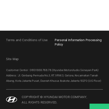
Terms and Conditions of Use
Personal Information Processing
Policy
Site Map
Customer Center : 0813 888 788 78 (Hyundai Motorstudio Senayan Park)
Address : Jl. Gerbang Pemuda No.3, RT.1/RW.3, Gelora, Kecamatan Tanah
Abang, Kota Jakarta Pusat, Daerah Khusus Ibukota Jakarta 10270 (UG Floor)
COPYRIGHT © HYUNDAI MOTOR COMPANY.
ALL RIGHTS RESERVED.