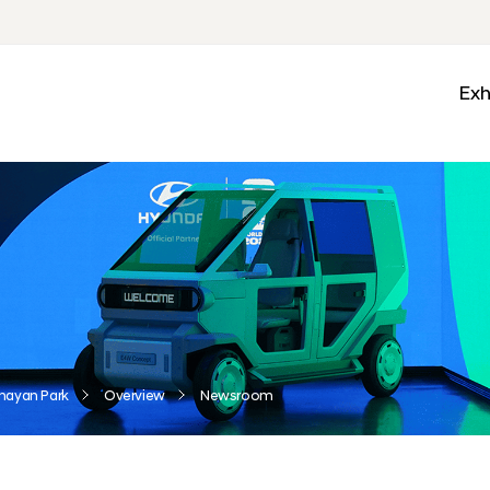
Exh
Med
Wall
Mobi
Ga
Zon
nayan Park
Overview
Newsroom