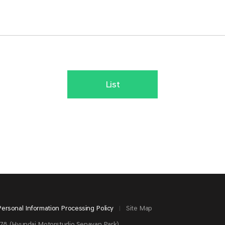
List
Personal Information Processing Policy
Site Map
78 (Hyundai Motorstudio Senayan Park)