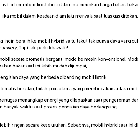
aan hybrid memberi kontribusi dalam menurunkan harga bahan baka
jika mobil dalam keadaan diam lalu menyala saat tuas gas ditekan. 
 ingin beralih ke mobil hybrid yaitu takut tak punya daya yang c
 anxiety
. Tapi tak perlu khawatir!
 mobil secara otomatis berganti mode ke mesin konvensional. Mo
ahan bakar saat ini lebih mudah dijumpai.
gisian daya yang berbeda dibanding mobil listrik.
 otomatis berjalan. Inilah poin utama yang membedakan antara mobil
 bertugas menangkap energi yang dilepaskan saat pengereman dan
an banyak waktu saat proses pengisian daya berlangsung.
ebih ringan secara keseluruhan. Sebabnya, mobil hybrid saat ini d