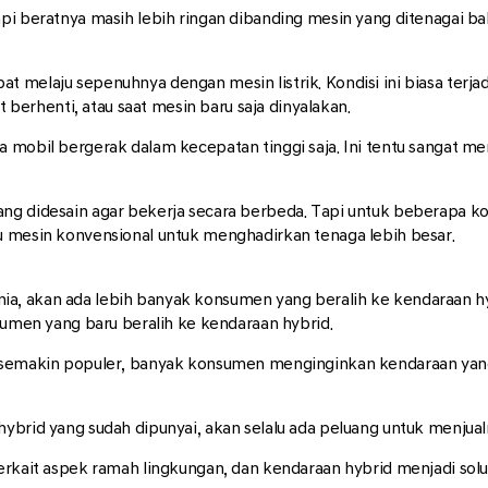
pi beratnya masih lebih ringan dibanding mesin yang ditenagai ba
 melaju sepenuhnya dengan mesin listrik. Kondisi ini biasa terja
t berhenti, atau saat mesin baru saja dinyalakan.
a mobil bergerak dalam kecepatan tinggi saja. Ini tentu sangat 
g didesain agar bekerja secara berbeda. Tapi untuk beberapa kond
u mesin konvensional untuk menghadirkan tenaga lebih besar.
, akan ada lebih banyak konsumen yang beralih ke kendaraan hybr
nsumen yang baru beralih ke kendaraan hybrid.
d semakin populer, banyak konsumen menginginkan kendaraan yang
hybrid yang sudah dipunyai, akan selalu ada peluang untuk menj
rkait aspek ramah lingkungan, dan kendaraan hybrid menjadi solusi