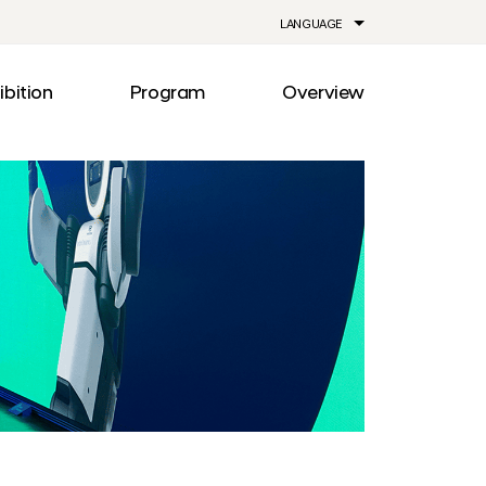
LANGUAGE
ibition
Program
Overview
ia
Drive
Notice
Out
Events
lity
Newsroom
me
Information
e
Facilities
Direction