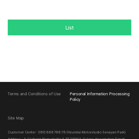
List
Terms and Conditions of Use
Personal Information Processing
Policy
Site Map
Customer Center : 0813 888 788 78 (Hyundai Motorstudio Senayan Park)
Address : Jl. Gerbang Pemuda No.3, RT.1/RW.3, Gelora, Kecamatan Tanah