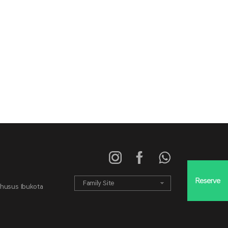
Reserve
Family Site
Khusus Ibukota