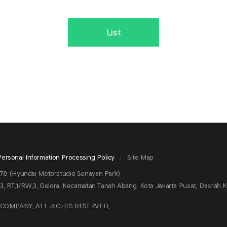
List
Personal Information Processing Policy
Site Map
78 (Hyundai Motorstudio Senayan Park)
3, RT.1/RW.3, Gelora, Kecamatan Tanah Abang, Kota Jakarta Pusat, Daerah 
 COMPANY.
ALL RIGHTS RESERVED.