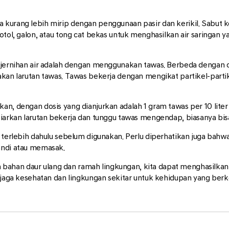
 kurang lebih mirip dengan penggunaan pasir dan kerikil. Sabut k
otol, galon, atau tong cat bekas untuk menghasilkan air saringan y
penjernihan air adalah dengan menggunakan tawas. Berbeda deng
nakan larutan tawas. Tawas bekerja dengan mengikat partikel-part
n, dengan dosis yang dianjurkan adalah 1 gram tawas per 10 liter 
. Biarkan larutan bekerja dan tunggu tawas mengendap, biasanya 
 terlebih dahulu sebelum digunakan. Perlu diperhatikan juga bahwa
andi atau memasak.
ahan daur ulang dan ramah lingkungan, kita dapat menghasilkan
enjaga kesehatan dan lingkungan sekitar untuk kehidupan yang berk