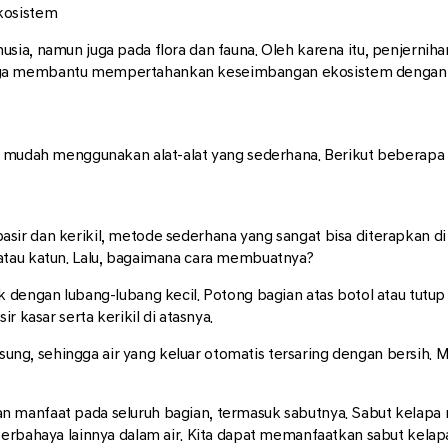
kosistem
sia, namun juga pada flora dan fauna. Oleh karena itu, penjernih
ga membantu mempertahankan keseimbangan ekosistem dengan m
n mudah menggunakan alat-alat yang sederhana. Berikut beberapa c
r dan kerikil, metode sederhana yang sangat bisa diterapkan di r
atau katun. Lalu, bagaimana cara membuatnya?
dengan lubang-lubang kecil. Potong bagian atas botol atau tutup bot
r kasar serta kerikil di atasnya.
ngsung, sehingga air yang keluar otomatis tersaring dengan bersih. 
manfaat pada seluruh bagian, termasuk sabutnya. Sabut kelapa mem
berbahaya lainnya dalam air. Kita dapat memanfaatkan sabut kelap