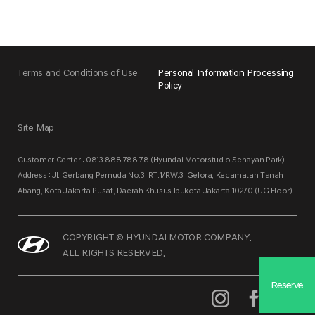
Terms and Conditions of Use
Personal Information Processing
Policy
Site Map
Customer Center : 0813 888 788 78 (Hyundai Motorstudio Senayan Park)
Address : Jl. Gerbang Pemuda No.3, RT.1/RW.3, Gelora, Kecamatan Tanah
Abang, Kota Jakarta Pusat, Daerah Khusus Ibukota Jakarta 10270 (UG Floor)
COPYRIGHT © HYUNDAI MOTOR COMPANY.
ALL RIGHTS RESERVED.
Reserve