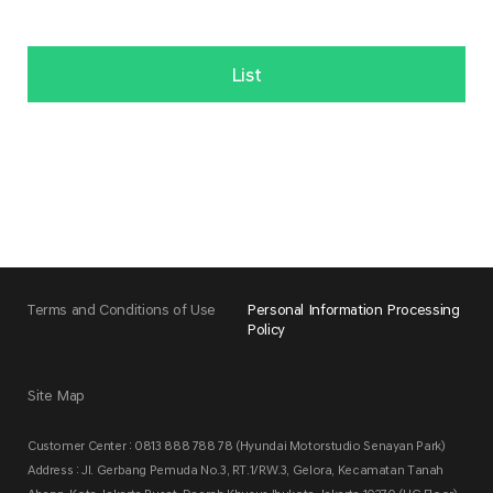
List
Terms and Conditions of Use
Personal Information Processing
Policy
Site Map
Customer Center : 0813 888 788 78 (Hyundai Motorstudio Senayan Park)
Address : Jl. Gerbang Pemuda No.3, RT.1/RW.3, Gelora, Kecamatan Tanah