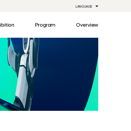
LANGUAGE
ibition
Program
Overview
ia
Drive
Notice
Out
Events
lity
Newsroom
me
Information
e
Facilities
Direction