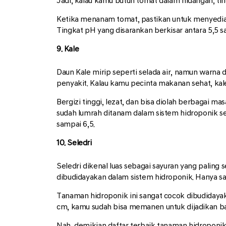
Jadi, kalau kamu butuh tomat dalam hidangan, ting
Ketika menanam tomat, pastikan untuk menyediak
Tingkat pH yang disarankan berkisar antara 5,5 s
9. Kale
Daun Kale mirip seperti selada air, namun warna
penyakit. Kalau kamu pecinta makanan sehat, kal
Bergizi tinggi, lezat, dan bisa diolah berbagai ma
sudah lumrah ditanam dalam sistem hidroponik se
sampai 6,5.
10. Seledri
Seledri dikenal luas sebagai sayuran yang pali
dibudidayakan dalam sistem hidroponik. Hanya saj
Tanaman hidroponik ini sangat cocok dibudidaya
cm, kamu sudah bisa memanen untuk dijadikan bah
Nah, demikian daftar terbaik tanaman hidropon