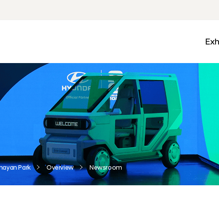
Exh
Med
Wall
Mobi
Ga
Zon
nayan Park
Overview
Newsroom