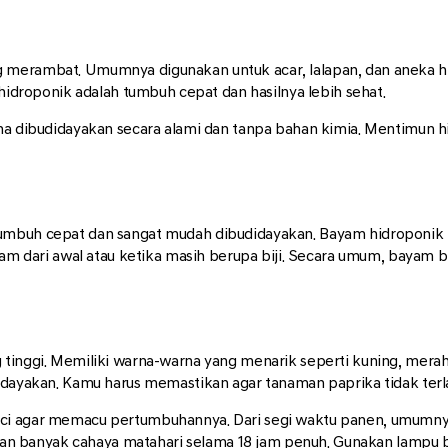
 merambat. Umumnya digunakan untuk acar, lalapan, dan aneka hi
roponik adalah tumbuh cepat dan hasilnya lebih sehat.
ena dibudidayakan secara alami dan tanpa bahan kimia. Mentimun 
umbuh cepat dan sangat mudah dibudidayakan. Bayam hidroponik 
anam dari awal atau ketika masih berupa biji. Secara umum, bayam b
tinggi. Memiliki warna-warna yang menarik seperti kuning, merah,
idayakan. Kamu harus memastikan agar tanaman paprika tidak terlal
ci agar memacu pertumbuhannya. Dari segi waktu panen, umumnya
banyak cahaya matahari selama 18 jam penuh. Gunakan lampu bila 