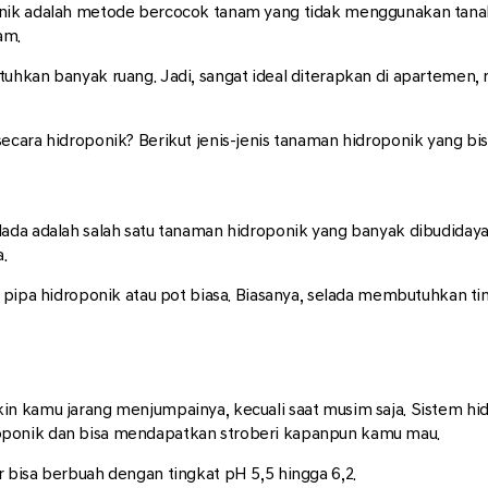
onik adalah metode bercocok tanam yang tidak menggunakan tana
am.
uhkan banyak ruang. Jadi, sangat ideal diterapkan di apartemen, 
ecara hidroponik? Berikut jenis-jenis tanaman hidroponik yang bi
elada adalah salah satu tanaman hidroponik yang banyak dibudid
.
i pipa hidroponik atau pot biasa. Biasanya, selada membutuhkan t
n kamu jarang menjumpainya, kecuali saat musim saja. Sistem hid
oponik dan bisa mendapatkan stroberi kapanpun kamu mau.
 bisa berbuah dengan tingkat pH 5,5 hingga 6,2.