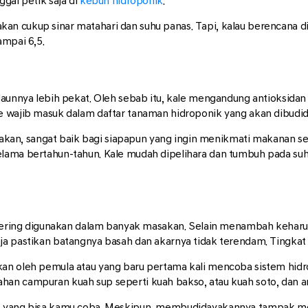
gal petik saja di
kebun hidroponik
.
an cukup sinar matahari dan suhu panas. Tapi, kalau berencana d
ampai 6,5.
 daunnya lebih pekat. Oleh sebab itu, kale mengandung antioksida
e wajib masuk dalam daftar tanaman hidroponik yang akan dibudi
sakan, sangat baik bagi siapapun yang ingin menikmati makanan seha
lama bertahun-tahun. Kale mudah dipelihara dan tumbuh pada suhu
ng sering digunakan dalam banyak masakan. Selain menambah keha
a pastikan batangnya basah dan akarnya tidak terendam. Tingkat p
kan oleh pemula atau yang baru pertama kali mencoba sistem hidr
an campuran kuah sup seperti kuah bakso, atau kuah soto, dan a
ik yang bisa kamu coba. Meskipun, membudidayakannya tampak me