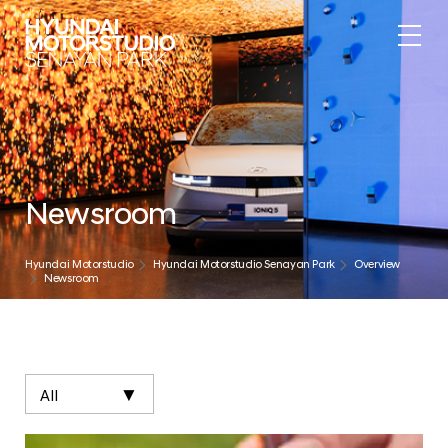
Newsroom
Hyundai Motorstudio
Hyundai Motorstudio Senayan Park
Overview
Newsroom