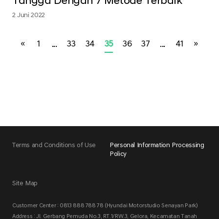
Tangga Dengan 7 Metode Terbaik
2 Juni 2022
«
1
...
33
34
35
36
37
...
41
»
Terms and Conditions of Use
Personal Information Processing
Policy
Site Map
Customer Center : 0813 888 788 78 (Hyundai Motorstudio Senayan Park)
Address : Jl. Gerbang Pemuda No.3, RT.1/RW.3, Gelora, Kecamatan Tanah