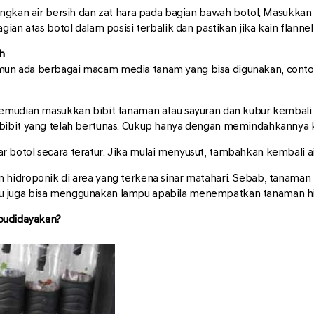
gkan air bersih dan zat hara pada bagian bawah botol. Masukkan ai
ian atas botol dalam posisi terbalik dan pastikan jika kain flannel
h
n ada berbagai macam media tanam yang bisa digunakan, contohny
kemudian masukkan bibit tanaman atau sayuran dan kubur kembali 
bibit yang telah bertunas. Cukup hanya dengan memindahkannya k
asar botol secara teratur. Jika mulai menyusut, tambahkan kembali a
 hidroponik di area yang terkena sinar matahari. Sebab, tanama
 juga bisa menggunakan lampu apabila menempatkan tanaman hid
budidayakan?