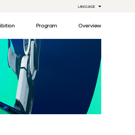
LANGUAGE
ibition
Program
Overview
ia
Drive
Notice
Out
Events
lity
Newsroom
me
Information
e
Facilities
Direction