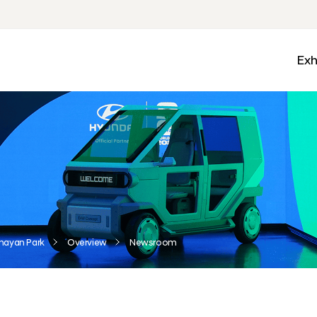
Exh
Med
Wall
Mobi
Ga
Zon
nayan Park
Overview
Newsroom