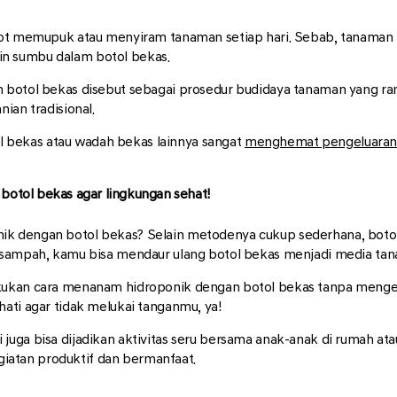
pot memupuk atau menyiram tanaman setiap hari. Sebab, tanaman h
kain sumbu dalam botol bekas.
 botol bekas disebut sebagai prosedur budidaya tanaman yang ram
ian tradisional.
bekas atau wadah bekas lainnya sangat
menghemat pengeluaran
otol bekas agar lingkungan sehat!
k dengan botol bekas? Selain metodenya cukup sederhana, botol p
i sampah, kamu bisa mendaur ulang botol bekas menjadi media ta
akukan cara menanam hidroponik dengan botol bekas tanpa meng
ati agar tidak melukai tanganmu, ya!
uga bisa dijadikan aktivitas seru bersama anak-anak di rumah atau
atan produktif dan bermanfaat.