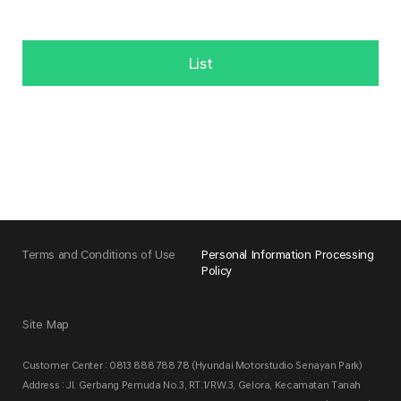
List
Terms and Conditions of Use
Personal Information Processing
Policy
Site Map
Customer Center : 0813 888 788 78 (Hyundai Motorstudio Senayan Park)
Address : Jl. Gerbang Pemuda No.3, RT.1/RW.3, Gelora, Kecamatan Tanah