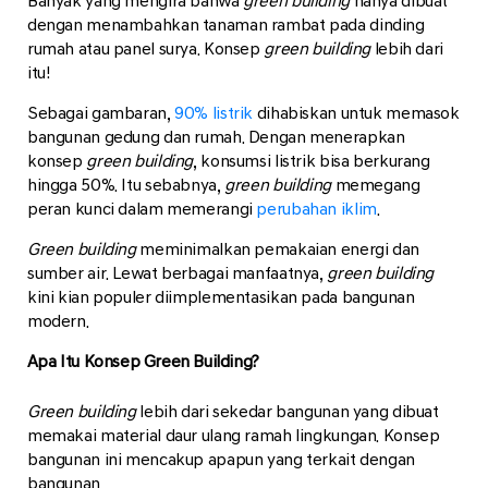
Banyak yang mengira bahwa
green building
hanya dibuat
dengan menambahkan tanaman rambat pada dinding
rumah atau panel surya. Konsep
green building
lebih dari
itu!
Sebagai gambaran,
90% listrik
dihabiskan untuk memasok
bangunan gedung dan rumah. Dengan menerapkan
konsep
green building
, konsumsi listrik bisa berkurang
hingga 50%. Itu sebabnya,
green building
memegang
peran kunci dalam memerangi
perubahan iklim
.
Green building
meminimalkan pemakaian energi dan
sumber air. Lewat berbagai manfaatnya,
green building
kini kian populer diimplementasikan pada bangunan
modern.
Apa Itu Konsep Green Building?
Green building
lebih dari sekedar bangunan yang dibuat
memakai material daur ulang ramah lingkungan. Konsep
bangunan ini mencakup apapun yang terkait dengan
bangunan.