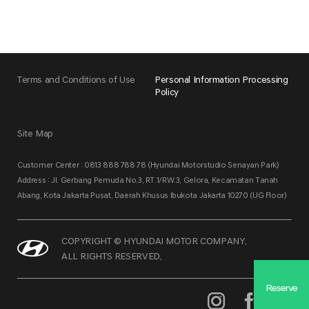
Terms and Conditions of Use
Personal Information Processing
Policy
Site Map
Customer Center : 0813 888 788 78 (Hyundai Motorstudio Senayan Park)
Address : Jl. Gerbang Pemuda No.3, RT.1/RW.3, Gelora, Kecamatan Tanah
Abang, Kota Jakarta Pusat, Daerah Khusus Ibukota Jakarta 10270 (UG Floor)
COPYRIGHT © HYUNDAI MOTOR COMPANY.
ALL RIGHTS RESERVED.
Reserve