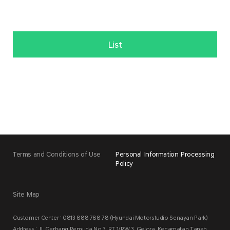
List
Terms and Conditions of Use
Personal Information Processing
Policy
Site Map
Customer Center : 0813 888 788 78 (Hyundai Motorstudio Senayan Park)
Address : Jl. Gerbang Pemuda No.3, RT.1/RW.3, Gelora, Kecamatan Tanah