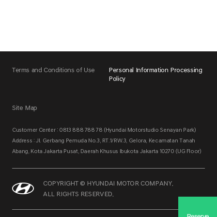
Terms and Conditions of Use
Personal Information Processing
Policy
Site Map
Customer Center : 0813 888 788 78 (Hyundai Motorstudio Senayan Park)
Address : Jl. Gerbang Pemuda No.3, RT.1/RW.3, Gelora, Kecamatan Tanah
Abang, Kota Jakarta Pusat, Daerah Khusus Ibukota Jakarta 10270 (UG Floor)
COPYRIGHT © HYUNDAI MOTOR COMPANY.
ALL RIGHTS RESERVED.
Reserve