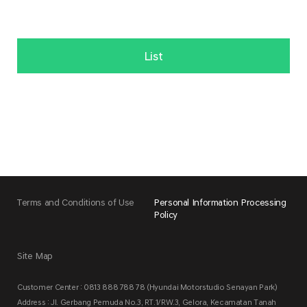
List
Terms and Conditions of Use
Personal Information Processing
Policy
Site Map
Customer Center : 0813 888 788 78 (Hyundai Motorstudio Senayan Park)
Address : Jl. Gerbang Pemuda No.3, RT.1/RW.3, Gelora, Kecamatan Tanah